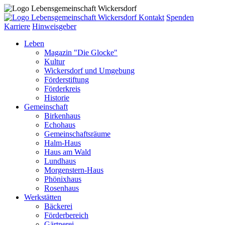
Kontakt
Spenden
Karriere
Hinweisgeber
Leben
Magazin "Die Glocke"
Kultur
Wickersdorf und Umgebung
Förderstiftung
Förderkreis
Historie
Gemeinschaft
Birkenhaus
Echohaus
Gemeinschaftsräume
Halm-Haus
Haus am Wald
Lundhaus
Morgenstern-Haus
Phönixhaus
Rosenhaus
Werkstätten
Bäckerei
Förderbereich
Gärtnerei